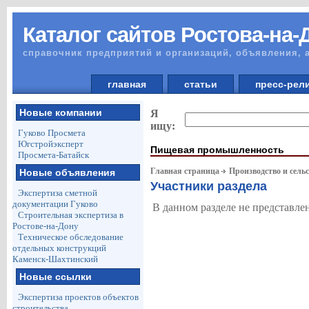
Каталог сайтов Ростова-на-
справочник предприятий и организаций, объявления, 
главная
статьи
пресс-ре
Новые компании
Я
ищу:
Гуково Просмета
Югстройэксперт
Пищевая промышленность
Просмета-Батайск
Главная страница
Производство и сельс
Новые объявления
Участники раздела
Экспертиза сметной
документации Гуково
В данном разделе не представле
Строительная экспертиза в
Ростове-на-Дону
Техническое обследование
отдельных конструкций
Каменск-Шахтинский
Новые ссылки
Экспертиза проектов объектов
строительства