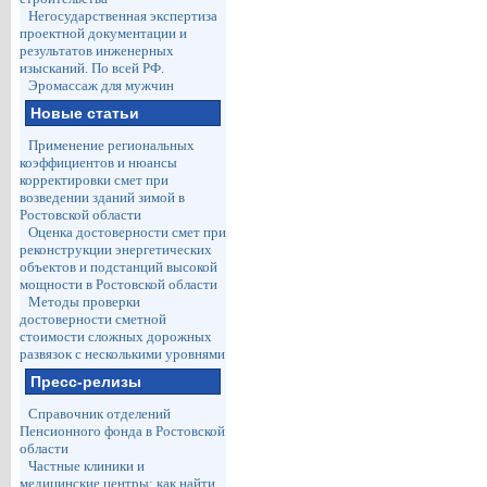
Негосударственная экспертиза
проектной документации и
результатов инженерных
изысканий. По всей РФ.
Эромассаж для мужчин
Новые статьи
Применение региональных
коэффициентов и нюансы
корректировки смет при
возведении зданий зимой в
Ростовской области
Оценка достоверности смет при
реконструкции энергетических
объектов и подстанций высокой
мощности в Ростовской области
Методы проверки
достоверности сметной
стоимости сложных дорожных
развязок с несколькими уровнями
Пресс-релизы
Справочник отделений
Пенсионного фонда в Ростовской
области
Частные клиники и
медицинские центры: как найти