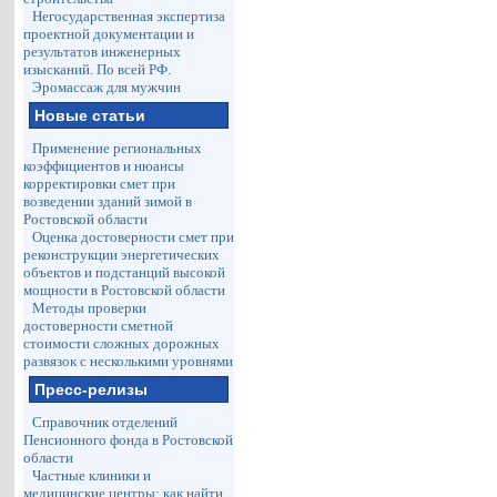
Негосударственная экспертиза
проектной документации и
результатов инженерных
изысканий. По всей РФ.
Эромассаж для мужчин
Новые статьи
Применение региональных
коэффициентов и нюансы
корректировки смет при
возведении зданий зимой в
Ростовской области
Оценка достоверности смет при
реконструкции энергетических
объектов и подстанций высокой
мощности в Ростовской области
Методы проверки
достоверности сметной
стоимости сложных дорожных
развязок с несколькими уровнями
Пресс-релизы
Справочник отделений
Пенсионного фонда в Ростовской
области
Частные клиники и
медицинские центры: как найти