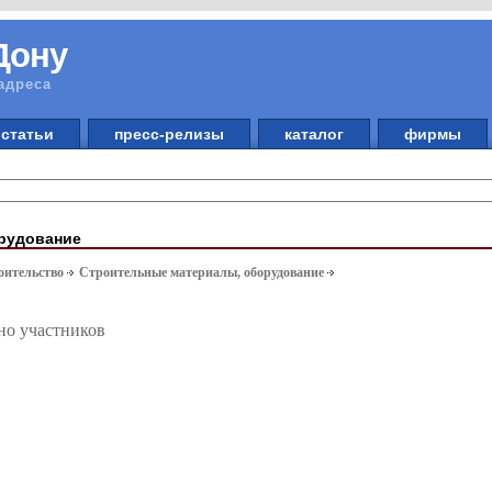
Дону
адреса
статьи
пресс-релизы
каталог
фирмы
рудование
оительство
Строительные материалы, оборудование
но участников