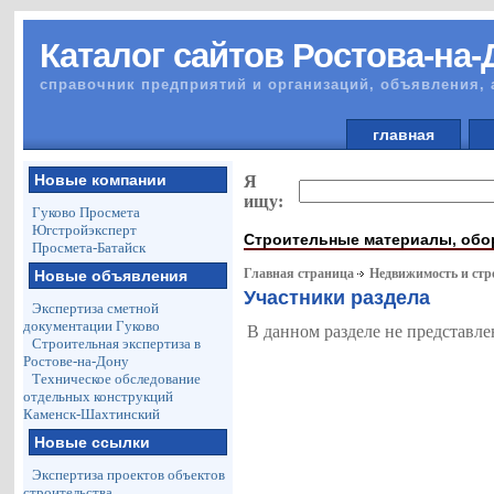
Каталог сайтов Ростова-на-
справочник предприятий и организаций, объявления, 
главная
Новые компании
Я
ищу:
Гуково Просмета
Югстройэксперт
Строительные материалы, обо
Просмета-Батайск
Главная страница
Недвижимость и стр
Новые объявления
Участники раздела
Экспертиза сметной
документации Гуково
В данном разделе не представле
Строительная экспертиза в
Ростове-на-Дону
Техническое обследование
отдельных конструкций
Каменск-Шахтинский
Новые ссылки
Экспертиза проектов объектов
строительства