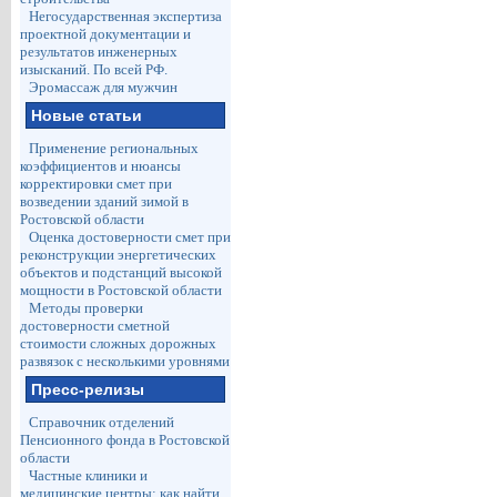
Негосударственная экспертиза
проектной документации и
результатов инженерных
изысканий. По всей РФ.
Эромассаж для мужчин
Новые статьи
Применение региональных
коэффициентов и нюансы
корректировки смет при
возведении зданий зимой в
Ростовской области
Оценка достоверности смет при
реконструкции энергетических
объектов и подстанций высокой
мощности в Ростовской области
Методы проверки
достоверности сметной
стоимости сложных дорожных
развязок с несколькими уровнями
Пресс-релизы
Справочник отделений
Пенсионного фонда в Ростовской
области
Частные клиники и
медицинские центры: как найти