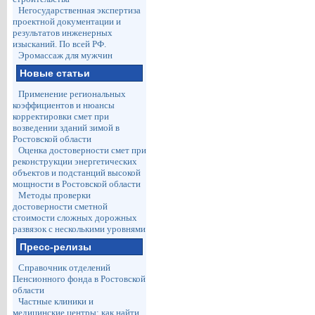
Негосударственная экспертиза
проектной документации и
результатов инженерных
изысканий. По всей РФ.
Эромассаж для мужчин
Новые статьи
Применение региональных
коэффициентов и нюансы
корректировки смет при
возведении зданий зимой в
Ростовской области
Оценка достоверности смет при
реконструкции энергетических
объектов и подстанций высокой
мощности в Ростовской области
Методы проверки
достоверности сметной
стоимости сложных дорожных
развязок с несколькими уровнями
Пресс-релизы
Справочник отделений
Пенсионного фонда в Ростовской
области
Частные клиники и
медицинские центры: как найти