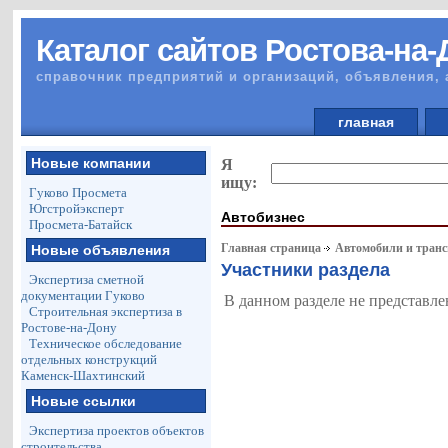
Каталог сайтов Ростова-на-
справочник предприятий и организаций, объявления, 
главная
Новые компании
Я
ищу:
Гуково Просмета
Югстройэксперт
Автобизнес
Просмета-Батайск
Главная страница
Автомобили и тран
Новые объявления
Участники раздела
Экспертиза сметной
документации Гуково
В данном разделе не представле
Строительная экспертиза в
Ростове-на-Дону
Техническое обследование
отдельных конструкций
Каменск-Шахтинский
Новые ссылки
Экспертиза проектов объектов
строительства