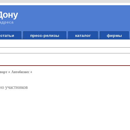
Дону
адреса
статьи
пресс-релизы
каталог
фирмы
спорт
Автобизнес
но участников