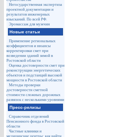
Негосударственная экспертиза
проектной документации и
результатов инженерных
изысканий. По всей РФ.
Эромассаж для мужчин
Новые статьи
Применение региональных
коэффициентов и нюансы
корректировки смет при
возведении зданий зимой в
Ростовской области
Оценка достоверности смет при
реконструкции энергетических
объектов и подстанций высокой
мощности в Ростовской области
Методы проверки
достоверности сметной
стоимости сложных дорожных
развязок с несколькими уровнями
Пресс-релизы
Справочник отделений
Пенсионного фонда в Ростовской
области
Частные клиники и
медицинские центры: как найти