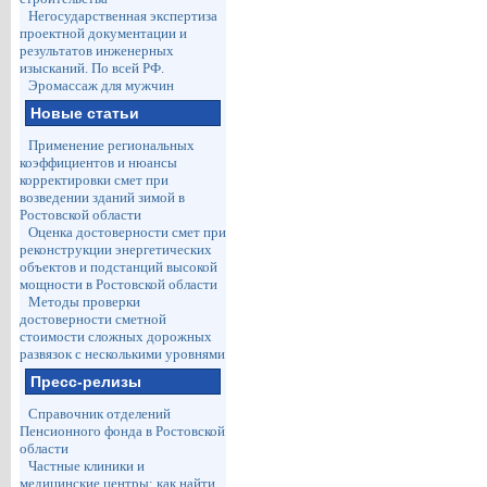
Негосударственная экспертиза
проектной документации и
результатов инженерных
изысканий. По всей РФ.
Эромассаж для мужчин
Новые статьи
Применение региональных
коэффициентов и нюансы
корректировки смет при
возведении зданий зимой в
Ростовской области
Оценка достоверности смет при
реконструкции энергетических
объектов и подстанций высокой
мощности в Ростовской области
Методы проверки
достоверности сметной
стоимости сложных дорожных
развязок с несколькими уровнями
Пресс-релизы
Справочник отделений
Пенсионного фонда в Ростовской
области
Частные клиники и
медицинские центры: как найти