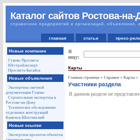
Каталог сайтов Ростова-на-
справочник предприятий и организаций, объявления, 
главная
статьи
пресс-ре
Новые компании
Я
ищу:
Гуково Просмета
Югстройэксперт
Карты
Просмета-Батайск
Главная страница
Справки
Карты
Новые объявления
Участники раздела
Экспертиза сметной
документации Гуково
В данном разделе не представле
Строительная экспертиза в
Ростове-на-Дону
Техническое обследование
отдельных конструкций
Каменск-Шахтинский
Новые ссылки
Экспертиза проектов объектов
строительства